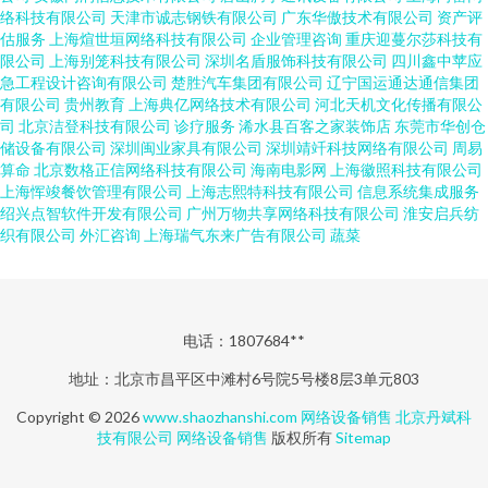
络科技有限公司
天津市诚志钢铁有限公司
广东华傲技术有限公司
资产评
估服务
上海煊世垣网络科技有限公司
企业管理咨询
重庆迎蔓尔莎科技有
限公司
上海别笼科技有限公司
深圳名盾服饰科技有限公司
四川鑫中苹应
急工程设计咨询有限公司
楚胜汽车集团有限公司
辽宁国运通达通信集团
有限公司
贵州教育
上海典亿网络技术有限公司
河北天机文化传播有限公
司
北京洁登科技有限公司
诊疗服务
浠水县百客之家装饰店
东莞市华创仓
储设备有限公司
深圳闽业家具有限公司
深圳靖竏科技网络有限公司
周易
算命
北京数格正信网络科技有限公司
海南电影网
上海徽照科技有限公司
上海恽竣餐饮管理有限公司
上海志熙特科技有限公司
信息系统集成服务
绍兴点智软件开发有限公司
广州万物共享网络科技有限公司
淮安启兵纺
织有限公司
外汇咨询
上海瑞气东来广告有限公司
蔬菜
电话：1807684**
地址：北京市昌平区中滩村6号院5号楼8层3单元803
Copyright © 2026
www.shaozhanshi.com
网络设备销售
北京丹斌科
技有限公司
网络设备销售
版权所有
Sitemap