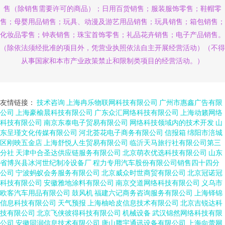
售（除销售需要许可的商品）；日用百货销售；服装服饰零售；鞋帽零
售；母婴用品销售；玩具、动漫及游艺用品销售；玩具销售；箱包销售；
化妆品零售；钟表销售；珠宝首饰零售；礼品花卉销售；电子产品销售。
（除依法须经批准的项目外，凭营业执照依法自主开展经营活动）（不得
从事国家和本市产业政策禁止和限制类项目的经营活动。）
友情链接：
技术咨询
上海冉乐物联网科技有限公司
广州市惠鑫广告有限
公司
上海豪榆晨科技有限公司
广东众汇网络科技有限公司
上海动籁网络
科技有限公司
南京东泰电子贸易有限公司
网络科技领域内的技术开发
山
东呈瑾文化传媒有限公司
河北荟花电子商务有限公司
信报箱
绵阳市涪城
区刚映五金店
上海舒悦人生贸易有限公司
临沂天马旅行社有限公司第三
分社
天津中合圣达供应链服务有限公司
北京萌衣优选科技有限公司
山东
省博兴县冰河世纪制冷设备厂
程力专用汽车股份有限公司销售四十四分
公司
宁波蚂蚁会务服务有限公司
北京威众时世商贸有限公司
北京冠诺冠
科技有限公司
安徽雅地涂料有限公司
南京交道网络科技有限公司
义乌市
欧客汽车用品有限公司
鼓风机
福建六记商务咨询服务有限公司
上海铎锦
信息科技有限公司
天气预报
上海柚哈皮信息技术有限公司
北京吉锐达科
技有限公司
北京飞侠彼得科技有限公司
机械设备
武汉锦然网络科技有限
公司
安徽同润信息技术有限公司
唐山腾宇通讯设备有限公司
上海向蕾网